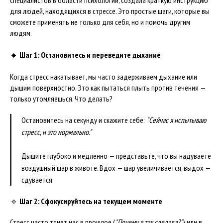
специалистов в области психологии, создала краткую инструкцию
для людей, находящихся в стрессе. Это простые шаги, которые вы
сможете применять не только для себя, но и помочь другим
людям.
🔹
Шаг 1: Остановитесь и переведите дыхание
Когда стресс накатывает, мы часто задерживаем дыхание или
дышим поверхностно. Это как пытаться плыть против течения —
только утомляешься. Что делать?
Остановитесь на секунду и скажите себе:
"Сейчас я испытываю
стресс, и это нормально."
Дышите глубоко и медленно — представьте, что вы надуваете
воздушный шар в животе. Вдох — шар увеличивается, выдох —
сдувается.
🔹
Шаг 2: Сфокусируйтесь на текущем моменте
Стресс часто тянет нас в прошлое (
"Почему я так сделала?"
) или в